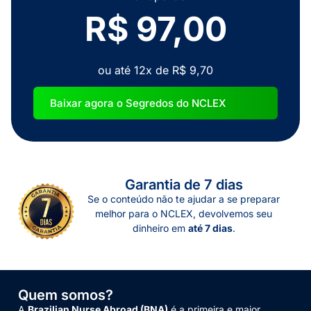
R$ 97,00
ou até 12x de R$ 9,70
Baixar agora o Segredos do NCLEX
Garantia de 7 dias
Se o conteúdo não te ajudar a se preparar
melhor para o NCLEX, devolvemos seu
dinheiro em
até 7 dias
.
Quem somos?
A
Brazilian Nurse Abroad (BNA)
é a primeira e maior