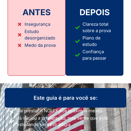
ANTES
DEPOIS
Insegurança
Clareza total
sobre a prova
Estudo
desorganizado
Plano de
estudo
Medo da prova
Confiança
para passar
Este guia é para você se:
Vai prestar o NCLEX nos próximos meses
Já iniciou a preparação, mas sente que está
estudando sem estratégia